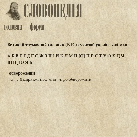
Великий тлумачний словник (ВТС) сучасної української мови
А
Б
В
Г
Ґ
Д
Е
Є
Ж
З
И
Ї
Й
К
Л
М
Н
[О]
П
Р
С
Т
У
Ф
Х
Ц
Ч
Ш
Щ
Ю
Я
Ь
обворожений
-а, -е.Дієприкм. пас. мин. ч. до обворожити.