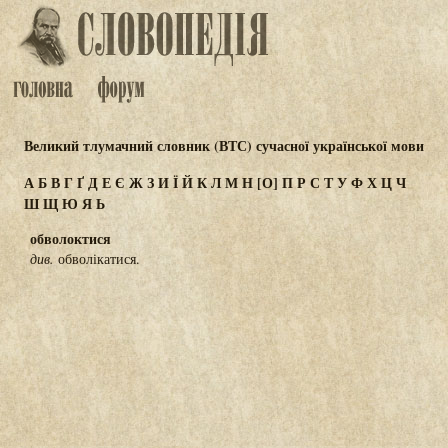
Великий тлумачний словник (ВТС) сучасної української мови
А
Б
В
Г
Ґ
Д
Е
Є
Ж
З
И
Ї
Й
К
Л
М
Н
[О]
П
Р
С
Т
У
Ф
Х
Ц
Ч
Ш
Щ
Ю
Я
Ь
обволоктися
див.
обволікатися.