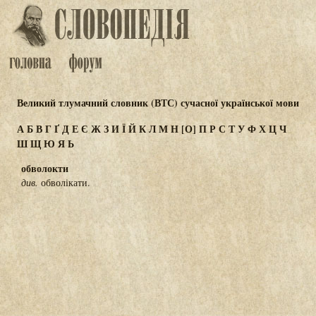
Великий тлумачний словник (ВТС) сучасної української мови
А
Б
В
Г
Ґ
Д
Е
Є
Ж
З
И
Ї
Й
К
Л
М
Н
[О]
П
Р
С
Т
У
Ф
Х
Ц
Ч
Ш
Щ
Ю
Я
Ь
обволокти
див.
обволікати.