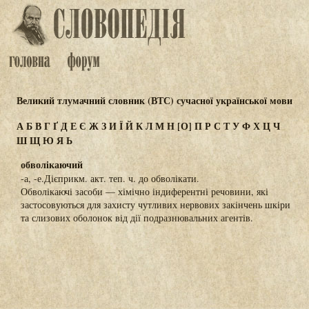
Великий тлумачний словник (ВТС) сучасної української мови
А
Б
В
Г
Ґ
Д
Е
Є
Ж
З
И
Ї
Й
К
Л
М
Н
[О]
П
Р
С
Т
У
Ф
Х
Ц
Ч
Ш
Щ
Ю
Я
Ь
обволікаючий
-а, -е.Дієприкм. акт. теп. ч. до обволікати.
Обволікаючі засоби — хімічно індиферентні речовини, які
застосовуються для захисту чутливих нервових закінчень шкіри
та слизових оболонок від дії подразнювальних агентів.