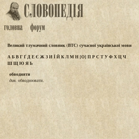
Великий тлумачний словник (ВТС) сучасної української мови
А
Б
В
Г
Ґ
Д
Е
Є
Ж
З
И
Ї
Й
К
Л
М
Н
[О]
П
Р
С
Т
У
Ф
Х
Ц
Ч
Ш
Щ
Ю
Я
Ь
обводняти
див.
обводнювати.