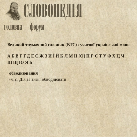
Великий тлумачний словник (ВТС) сучасної української мови
А
Б
В
Г
Ґ
Д
Е
Є
Ж
З
И
Ї
Й
К
Л
М
Н
[О]
П
Р
С
Т
У
Ф
Х
Ц
Ч
Ш
Щ
Ю
Я
Ь
обводнювання
-я,
с.
Дія за знач. обводнювати.