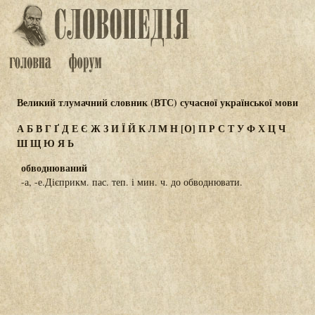
Великий тлумачний словник (ВТС) сучасної української мови
А
Б
В
Г
Ґ
Д
Е
Є
Ж
З
И
Ї
Й
К
Л
М
Н
[О]
П
Р
С
Т
У
Ф
Х
Ц
Ч
Ш
Щ
Ю
Я
Ь
обводнюваний
-а, -е.Дієприкм. пас. теп. і мин. ч. до обводнювати.