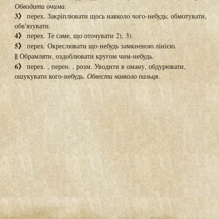
Обводити очима
.
3》
перех. Закріплювати щось навколо чого-небудь; обмотувати,
обв'язувати.
4》
перех. Те саме, що оточувати 2), 3).
5》
перех. Окреслювати що-небудь замкненою лінією.
||
Обрамляти, оздоблювати кругом чим-небудь.
6》
перех. , перен. , розм. Уводити в оману, обдурювати,
ошукувати кого-небудь.
Обвести навколо пальця
.