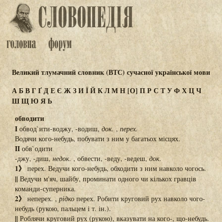
Великий тлумачний словник (ВТС) сучасної української мови
А
Б
В
Г
Ґ
Д
Е
Є
Ж
З
И
Ї
Й
К
Л
М
Н
[О]
П
Р
С
Т
У
Ф
Х
Ц
Ч
Ш
Щ
Ю
Я
Ь
обводити
I
обвод`ити-воджу, -водиш,
док.
,
перех.
Водячи кого-небудь, побувати з ним у багатьох місцях.
II
обв`одити
-джу, -диш,
недок.
, обвести, -веду, -ведеш,
док.
1》
перех. Ведучи кого-небудь, обходити з ним навколо чогось.
||
Ведучи м'яч, шайбу, проминати одного чи кількох гравців
команди-суперника.
2》
неперех. ,
рідко
перех. Робити круговий рух навколо чого-
небудь (рукою, пальцем і т. ін.).
||
Роблячи круговий рух (рукою), вказувати на кого-, що-небудь.