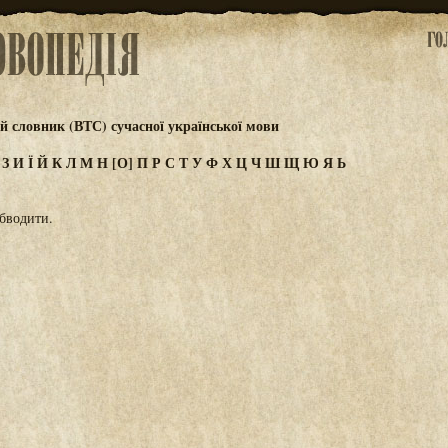
 словник (ВТС) сучасної української мови
Ж
З
И
Ї
Й
К
Л
М
Н
[О]
П
Р
С
Т
У
Ф
Х
Ц
Ч
Ш
Щ
Ю
Я
Ь
обводити.