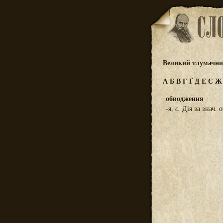
Великий тлумачний
А
Б
В
Г
Ґ
Д
Е
Є
обводження
-я,
с.
Дія за знач. 