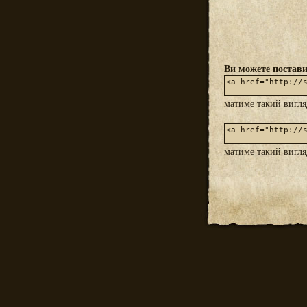
Ви можете постави
матиме такий вигл
матиме такий вигл