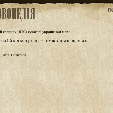
 словник (ВТС) сучасної української мови
Ж
З
И
Ї
Й
К
Л
М
Н
[О]
П
Р
С
Т
У
Ф
Х
Ц
Ч
Ш
Щ
Ю
Я
Ь
,
діал.
Обвитися.