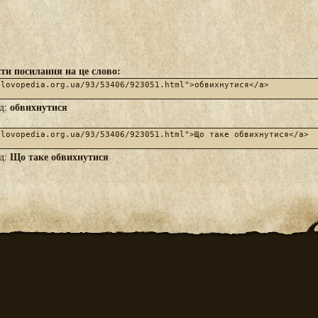
ти посилання на це слово:
обвихнутися
яд:
Що таке обвихнутися
яд: