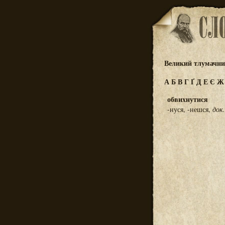
Великий тлумачний
А
Б
В
Г
Ґ
Д
Е
Є
обвихнутися
-нуся, -нешся,
док.