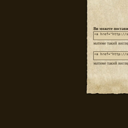
Ви можете постави
матиме такий вигл
матиме такий вигл