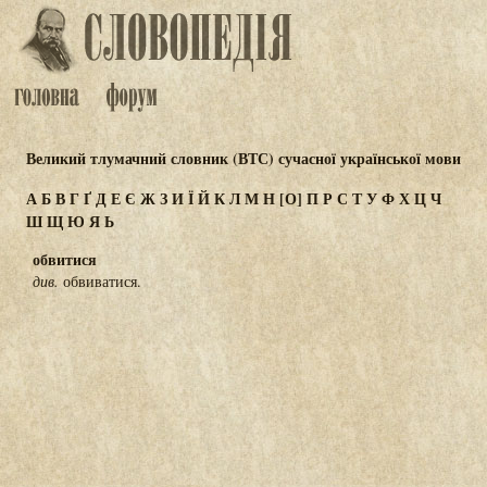
Великий тлумачний словник (ВТС) сучасної української мови
А
Б
В
Г
Ґ
Д
Е
Є
Ж
З
И
Ї
Й
К
Л
М
Н
[О]
П
Р
С
Т
У
Ф
Х
Ц
Ч
Ш
Щ
Ю
Я
Ь
обвитися
див.
обвиватися.