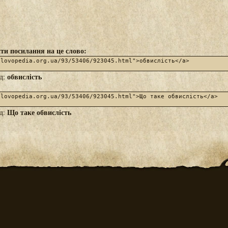
ти посилання на це слово:
обвислість
яд:
Що таке обвислість
яд: