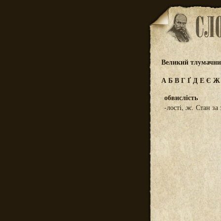
Великий тлумачний
А
Б
В
Г
Ґ
Д
Е
Є
обвислість
-лості,
ж.
Стан за 