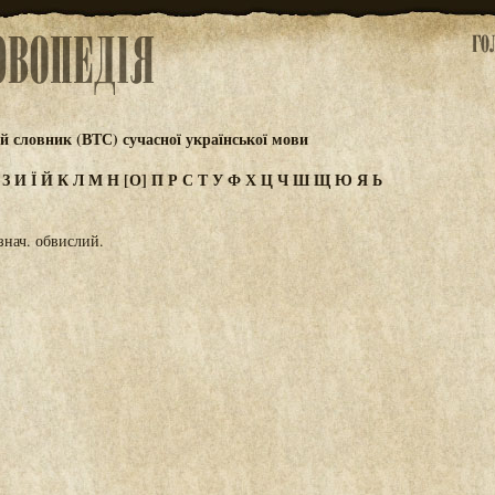
 словник (ВТС) сучасної української мови
Ж
З
И
Ї
Й
К
Л
М
Н
[О]
П
Р
С
Т
У
Ф
Х
Ц
Ч
Ш
Щ
Ю
Я
Ь
знач. обвислий.