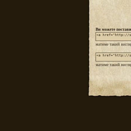
Ви можете постави
матиме такий вигл
матиме такий вигл