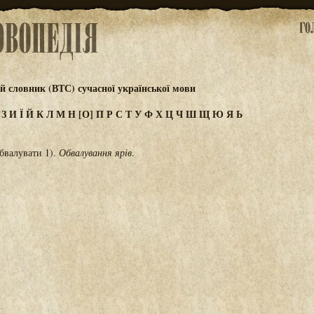
 словник (ВТС) сучасної української мови
Ж
З
И
Ї
Й
К
Л
М
Н
[О]
П
Р
С
Т
У
Ф
Х
Ц
Ч
Ш
Щ
Ю
Я
Ь
обвалувати 1).
Обвалування ярів
.