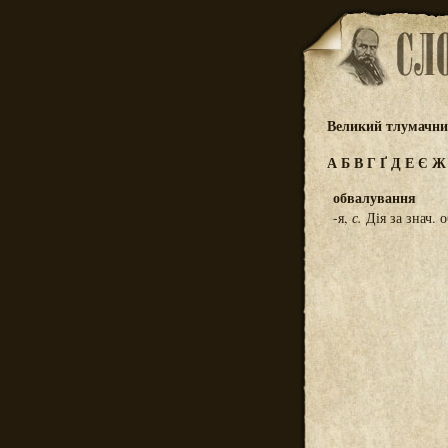
Великий тлумачний
А
Б
В
Г
Ґ
Д
Е
Є
обвалування
-я,
с.
Дія за знач. 