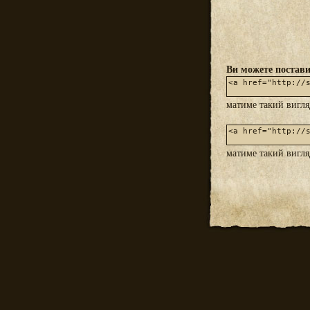
Ви можете постави
матиме такий вигл
матиме такий вигл