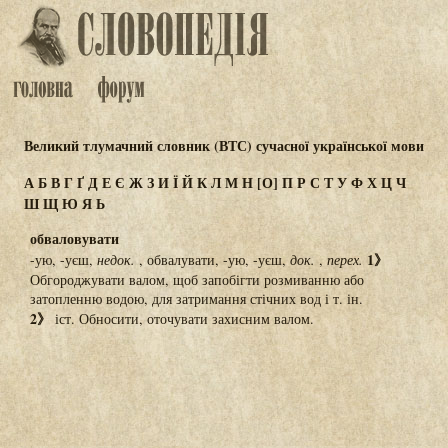
Великий тлумачний словник (ВТС) сучасної української мови
А
Б
В
Г
Ґ
Д
Е
Є
Ж
З
И
Ї
Й
К
Л
М
Н
[О]
П
Р
С
Т
У
Ф
Х
Ц
Ч
Ш
Щ
Ю
Я
Ь
обваловувати
1》
-ую, -уєш,
недок.
, обвалувати, -ую, -уєш,
док.
,
перех.
Обгороджувати валом, щоб запобігти розмиванню або
затопленню водою, для затримання стічних вод і т. ін.
2》
іст. Обносити, оточувати захисним валом.