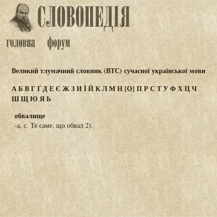
Великий тлумачний словник (ВТС) сучасної української мови
А
Б
В
Г
Ґ
Д
Е
Є
Ж
З
И
Ї
Й
К
Л
М
Н
[О]
П
Р
С
Т
У
Ф
Х
Ц
Ч
Ш
Щ
Ю
Я
Ь
обвалище
-а,
с.
Те саме, що обвал 2).