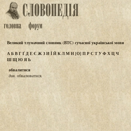
Великий тлумачний словник (ВТС) сучасної української мови
А
Б
В
Г
Ґ
Д
Е
Є
Ж
З
И
Ї
Й
К
Л
М
Н
[О]
П
Р
С
Т
У
Ф
Х
Ц
Ч
Ш
Щ
Ю
Я
Ь
обвалитися
див.
обвалюватися.