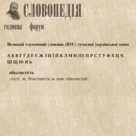
Великий тлумачний словник (ВТС) сучасної української мови
А
Б
В
Г
Ґ
Д
Е
Є
Ж
З
И
Ї
Й
К
Л
М
Н
[О]
П
Р
С
Т
У
Ф
Х
Ц
Ч
Ш
Щ
Ю
Я
Ь
обвалистість
-тості,
ж.
Властивість за знач. обвалистий.