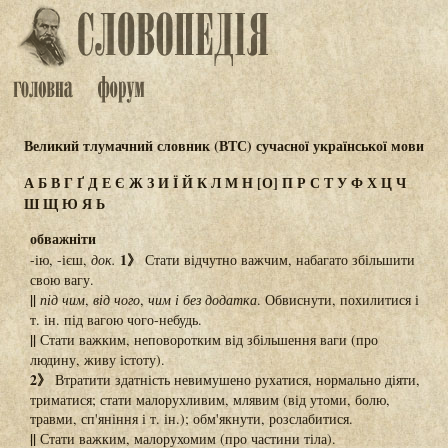
Великий тлумачний словник (ВТС) сучасної української мови
А
Б
В
Г
Ґ
Д
Е
Є
Ж
З
И
Ї
Й
К
Л
М
Н
[О]
П
Р
С
Т
У
Ф
Х
Ц
Ч
Ш
Щ
Ю
Я
Ь
обважніти
1》
-ію, -ієш,
док.
Стати відчутно важчим, набагато збільшити
свою вагу.
||
під чим
,
від чого
,
чим і без додатка
. Обвиснути, похилитися і
т. ін. під вагою чого-небудь.
||
Стати важким, неповоротким від збільшення ваги (про
людину, живу істоту).
2》
Втратити здатність невимушено рухатися, нормально діяти,
триматися; стати малорухливим, млявим (від утоми, болю,
травми, сп'яніння і т. ін.); обм'якнути, розслабитися.
||
Стати важким, малорухомим (про частини тіла).