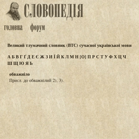
Великий тлумачний словник (ВТС) сучасної української мови
А
Б
В
Г
Ґ
Д
Е
Є
Ж
З
И
Ї
Й
К
Л
М
Н
[О]
П
Р
С
Т
У
Ф
Х
Ц
Ч
Ш
Щ
Ю
Я
Ь
обважніло
Присл. до обважнілий 2), 3).