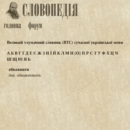
Великий тлумачний словник (ВТС) сучасної української мови
А
Б
В
Г
Ґ
Д
Е
Є
Ж
З
И
Ї
Й
К
Л
М
Н
[О]
П
Р
С
Т
У
Ф
Х
Ц
Ч
Ш
Щ
Ю
Я
Ь
обважнити
див.
обважнювати.