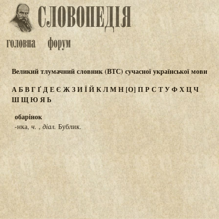
Великий тлумачний словник (ВТС) сучасної української мови
А
Б
В
Г
Ґ
Д
Е
Є
Ж
З
И
Ї
Й
К
Л
М
Н
[О]
П
Р
С
Т
У
Ф
Х
Ц
Ч
Ш
Щ
Ю
Я
Ь
обарінок
-нка,
ч.
,
діал.
Бублик.