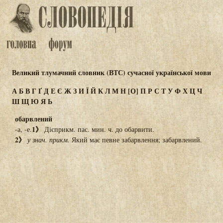
Великий тлумачний словник (ВТС) сучасної української мови
А
Б
В
Г
Ґ
Д
Е
Є
Ж
З
И
Ї
Й
К
Л
М
Н
[О]
П
Р
С
Т
У
Ф
Х
Ц
Ч
Ш
Щ
Ю
Я
Ь
обарвлений
1》
-а, -е.
Дієприкм. пас. мин. ч. до обарвити.
2》
у знач. прикм.
Який має певне забарвлення; забарвлений.