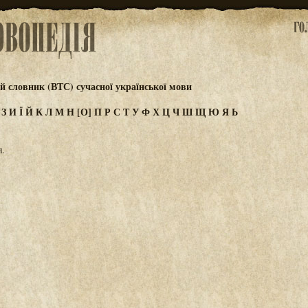
 словник (ВТС) сучасної української мови
Ж
З
И
Ї
Й
К
Л
М
Н
[О]
П
Р
С
Т
У
Ф
Х
Ц
Ч
Ш
Щ
Ю
Я
Ь
.