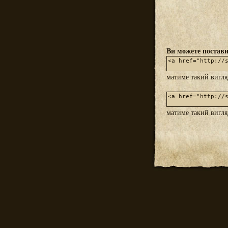
Ви можете постави
матиме такий вигл
матиме такий вигл