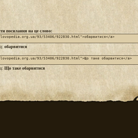
ти посилання на це слово:
обарвитися
яд:
Що таке обарвитися
яд: