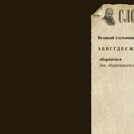
Великий тлумачний
А
Б
В
Г
Ґ
Д
Е
Є
обарвитися
див.
обарвлюватися