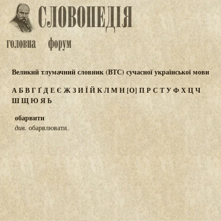
Великий тлумачний словник (ВТС) сучасної української мови
А
Б
В
Г
Ґ
Д
Е
Є
Ж
З
И
Ї
Й
К
Л
М
Н
[О]
П
Р
С
Т
У
Ф
Х
Ц
Ч
Ш
Щ
Ю
Я
Ь
обарвити
див.
обарвлювати.