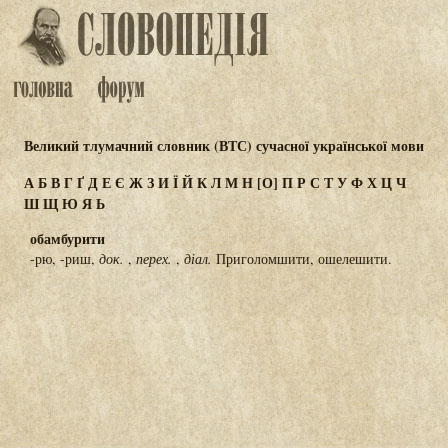
Великий тлумачний словник (ВТС) сучасної української мови
А
Б
В
Г
Ґ
Д
Е
Є
Ж
З
И
Ї
Й
К
Л
М
Н
[О]
П
Р
С
Т
У
Ф
Х
Ц
Ч
Ш
Щ
Ю
Я
Ь
обамбурити
-рю, -риш,
док.
,
перех.
,
діал.
Приголомшити, ошелешити.