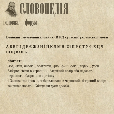
Великий тлумачний словник (ВТС) сучасної української мови
А
Б
В
Г
Ґ
Д
Е
Є
Ж
З
И
Ї
Й
К
Л
М
Н
[О]
П
Р
С
Т
У
Ф
Х
Ц
Ч
Ш
Щ
Ю
Я
Ь
обагряти
-яю, -яєш,
недок.
, обагрити, -рю, -риш,
док.
,
перех.
,
уроч.
Забарвлювати в червоний, багряний колір або надавати
червоного, багряного відтінку.
||
Заливаючи кров'ю, забарвлювати в червоний, багряний колір;
закривавлювати.
Обагряти руки кров'ю
.