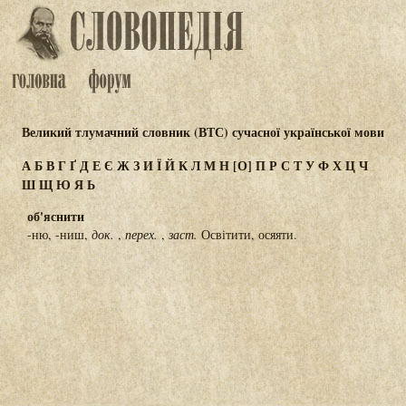
Великий тлумачний словник (ВТС) сучасної української мови
А
Б
В
Г
Ґ
Д
Е
Є
Ж
З
И
Ї
Й
К
Л
М
Н
[О]
П
Р
С
Т
У
Ф
Х
Ц
Ч
Ш
Щ
Ю
Я
Ь
об'яснити
-ню, -ниш,
док.
,
перех.
,
заст.
Освітити, осяяти.