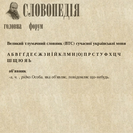
Великий тлумачний словник (ВТС) сучасної української мови
А
Б
В
Г
Ґ
Д
Е
Є
Ж
З
И
Ї
Й
К
Л
М
Н
[О]
П
Р
С
Т
У
Ф
Х
Ц
Ч
Ш
Щ
Ю
Я
Ь
об'явник
-а,
ч.
,
рідко
.Особа, яка об'являє, повідомляє що-небудь.