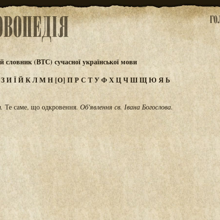
 словник (ВТС) сучасної української мови
Ж
З
И
Ї
Й
К
Л
М
Н
[О]
П
Р
С
Т
У
Ф
Х
Ц
Ч
Ш
Щ
Ю
Я
Ь
л.
Те саме, що одкровення.
Об'явлення св. Івана Богослова
.