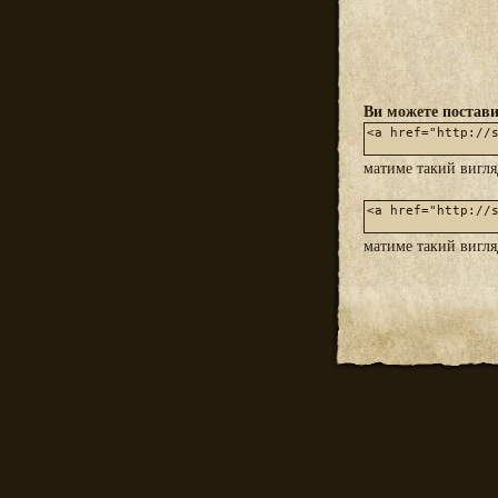
Ви можете постави
матиме такий вигл
матиме такий вигл