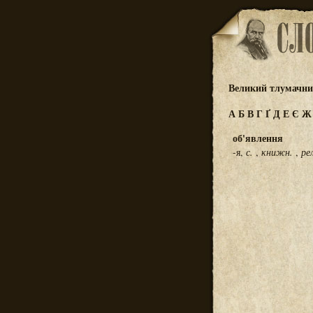
Великий тлумачний
А
Б
В
Г
Ґ
Д
Е
Є
об'явлення
-я,
с.
,
книжн.
,
ре