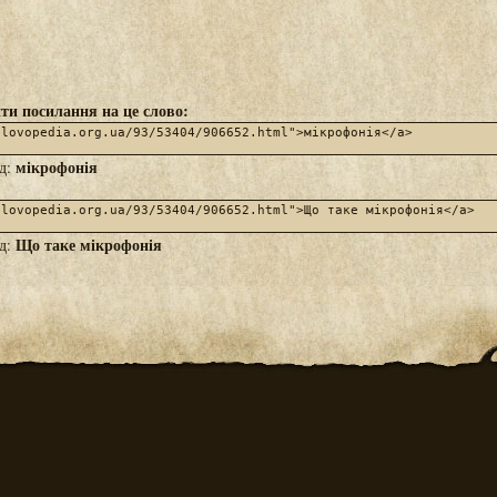
ти посилання на це слово:
мікрофонія
яд:
Що таке мікрофонія
яд: