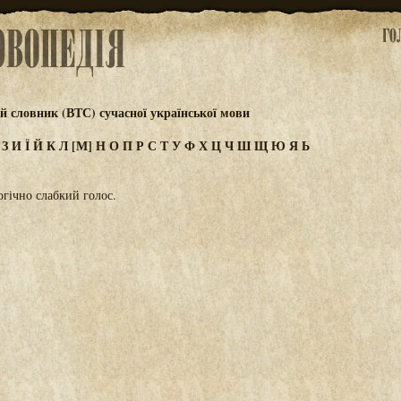
 словник (ВТС) сучасної української мови
Ж
З
И
Ї
Й
К
Л
[М]
Н
О
П
Р
С
Т
У
Ф
Х
Ц
Ч
Ш
Щ
Ю
Я
Ь
гічно слабкий голос.