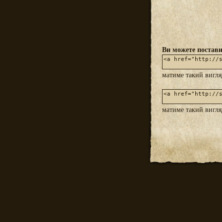
Ви можете постави
матиме такий вигл
матиме такий вигл