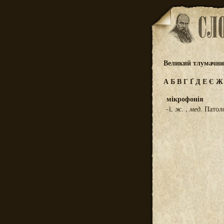
Великий тлумачний
А
Б
В
Г
Ґ
Д
Е
Є
мікрофонія
-ї,
ж.
,
мед.
Патоло