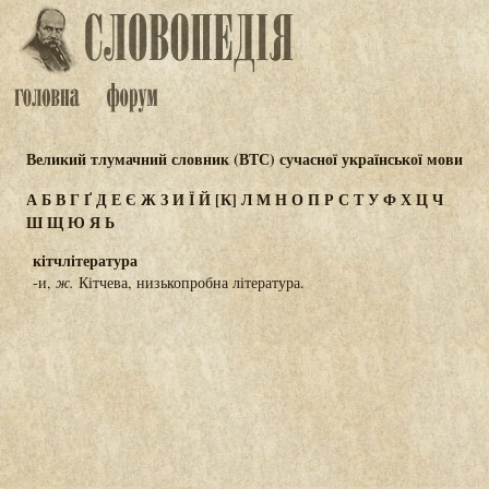
Великий тлумачний словник (ВТС) сучасної української мови
А
Б
В
Г
Ґ
Д
Е
Є
Ж
З
И
Ї
Й
[К]
Л
М
Н
О
П
Р
С
Т
У
Ф
Х
Ц
Ч
Ш
Щ
Ю
Я
Ь
кітчлітература
-и,
ж.
Кітчева, низькопробна література.