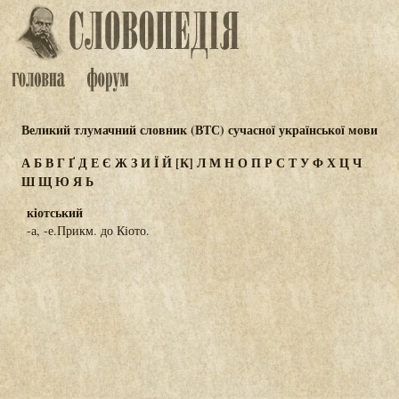
Великий тлумачний словник (ВТС) сучасної української мови
А
Б
В
Г
Ґ
Д
Е
Є
Ж
З
И
Ї
Й
[К]
Л
М
Н
О
П
Р
С
Т
У
Ф
Х
Ц
Ч
Ш
Щ
Ю
Я
Ь
кіотський
-а, -е.Прикм. до Кіото.