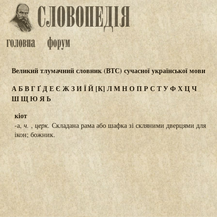
Великий тлумачний словник (ВТС) сучасної української мови
А
Б
В
Г
Ґ
Д
Е
Є
Ж
З
И
Ї
Й
[К]
Л
М
Н
О
П
Р
С
Т
У
Ф
Х
Ц
Ч
Ш
Щ
Ю
Я
Ь
кіот
-а,
ч.
,
церк.
Складана рама або шафка зі скляними дверцями для
ікон; божник.