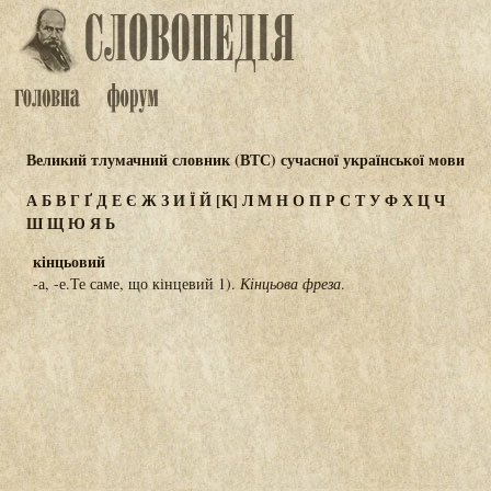
Великий тлумачний словник (ВТС) сучасної української мови
А
Б
В
Г
Ґ
Д
Е
Є
Ж
З
И
Ї
Й
[К]
Л
М
Н
О
П
Р
С
Т
У
Ф
Х
Ц
Ч
Ш
Щ
Ю
Я
Ь
кінцьовий
-а, -е.Те саме, що кінцевий 1).
Кінцьова фреза
.