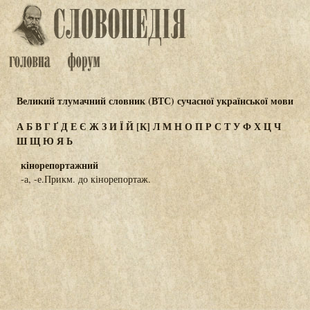
Великий тлумачний словник (ВТС) сучасної української мови
А
Б
В
Г
Ґ
Д
Е
Є
Ж
З
И
Ї
Й
[К]
Л
М
Н
О
П
Р
С
Т
У
Ф
Х
Ц
Ч
Ш
Щ
Ю
Я
Ь
кінорепортажний
-а, -е.Прикм. до кінорепортаж.