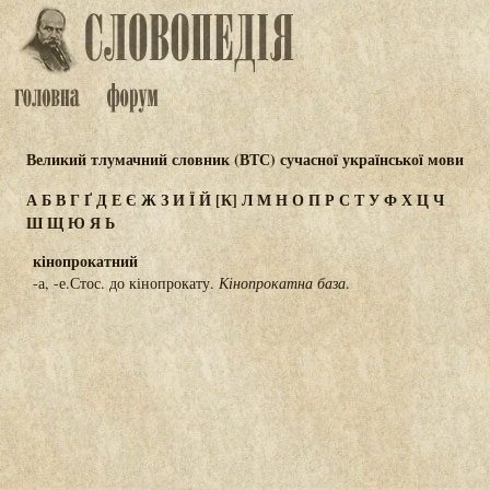
Великий тлумачний словник (ВТС) сучасної української мови
А
Б
В
Г
Ґ
Д
Е
Є
Ж
З
И
Ї
Й
[К]
Л
М
Н
О
П
Р
С
Т
У
Ф
Х
Ц
Ч
Ш
Щ
Ю
Я
Ь
кінопрокатний
-а, -е.Стос. до кінопрокату.
Кінопрокатна база
.