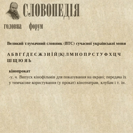
Великий тлумачний словник (ВТС) сучасної української мови
А
Б
В
Г
Ґ
Д
Е
Є
Ж
З
И
Ї
Й
[К]
Л
М
Н
О
П
Р
С
Т
У
Ф
Х
Ц
Ч
Ш
Щ
Ю
Я
Ь
кінопрокат
-у,
ч.
Випуск кінофільмів для показування на екрані; передача їх
у тимчасове користування (у прокат) кінотеатрам, клубам і т. ін.