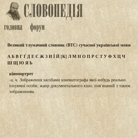
Великий тлумачний словник (ВТС) сучасної української мови
А
Б
В
Г
Ґ
Д
Е
Є
Ж
З
И
Ї
Й
[К]
Л
М
Н
О
П
Р
С
Т
У
Ф
Х
Ц
Ч
Ш
Щ
Ю
Я
Ь
кінопортрет
-а,
ч.
Зображення засобами кінематографа якої-небудь реально
існуючої особи; жанр документального кіно, пов'язаний з таким
зображенням.