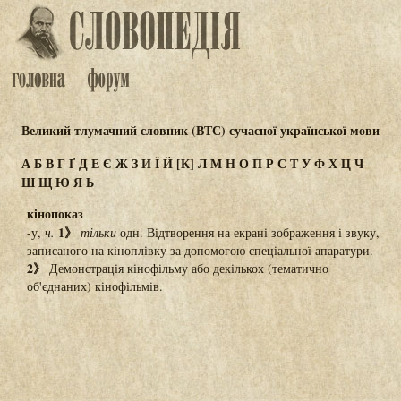
Великий тлумачний словник (ВТС) сучасної української мови
А
Б
В
Г
Ґ
Д
Е
Є
Ж
З
И
Ї
Й
[К]
Л
М
Н
О
П
Р
С
Т
У
Ф
Х
Ц
Ч
Ш
Щ
Ю
Я
Ь
кінопоказ
1》
-у,
ч.
тільки
одн. Відтворення на екрані зображення і звуку,
записаного на кіноплівку за допомогою спеціальної апаратури.
2》
Демонстрація кінофільму або декількох (тематично
об'єднаних) кінофільмів.