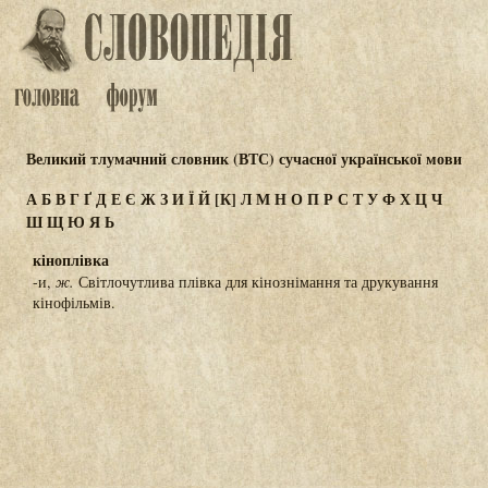
Великий тлумачний словник (ВТС) сучасної української мови
А
Б
В
Г
Ґ
Д
Е
Є
Ж
З
И
Ї
Й
[К]
Л
М
Н
О
П
Р
С
Т
У
Ф
Х
Ц
Ч
Ш
Щ
Ю
Я
Ь
кіноплівка
-и,
ж.
Світлочутлива плівка для кінознімання та друкування
кінофільмів.