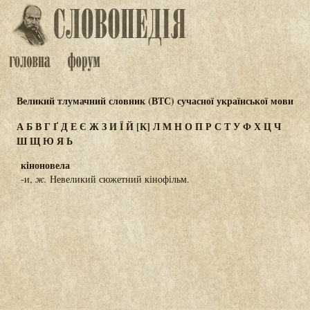
Великий тлумачний словник (ВТС) сучасної української мови
А
Б
В
Г
Ґ
Д
Е
Є
Ж
З
И
Ї
Й
[К]
Л
М
Н
О
П
Р
С
Т
У
Ф
Х
Ц
Ч
Ш
Щ
Ю
Я
Ь
кіноновела
-и,
ж.
Невеликий сюжетний кінофільм.