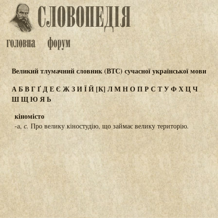
Великий тлумачний словник (ВТС) сучасної української мови
А
Б
В
Г
Ґ
Д
Е
Є
Ж
З
И
Ї
Й
[К]
Л
М
Н
О
П
Р
С
Т
У
Ф
Х
Ц
Ч
Ш
Щ
Ю
Я
Ь
кіномісто
-а,
с.
Про велику кіностудію, що займає велику територію.