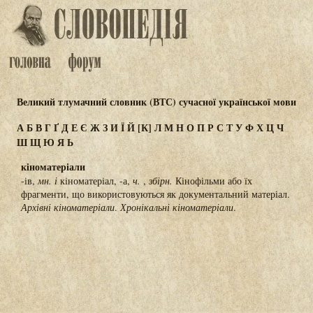
Великий тлумачний словник (ВТС) сучасної української мови
А
Б
В
Г
Ґ
Д
Е
Є
Ж
З
И
Ї
Й
[К]
Л
М
Н
О
П
Р
С
Т
У
Ф
Х
Ц
Ч
Ш
Щ
Ю
Я
Ь
кіноматеріали
-ів,
мн.
і
кіноматеріал, -а,
ч.
,
збірн.
Кінофільми або їх
фрагменти, що використовуються як документальний матеріал.
Архівні кіноматеріали
.
Хронікальні кіноматеріали
.