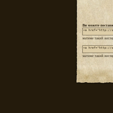
Ви можете постави
матиме такий вигл
матиме такий вигл