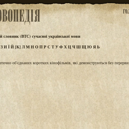
 словник (ВТС) сучасної української мови
Ж
З
И
Ї
Й
[К]
Л
М
Н
О
П
Р
С
Т
У
Ф
Х
Ц
Ч
Ш
Щ
Ю
Я
Ь
тично об'єднаних коротких кінофільмів, які демонструються без перерви