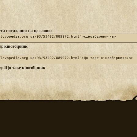
ти посилання на це слово:
кінозбірник
яд:
Що таке кінозбірник
яд: