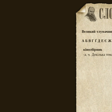
Великий тлумачний
А
Б
В
Г
Ґ
Д
Е
Є
кінозбірник
-а,
ч.
Декілька тема