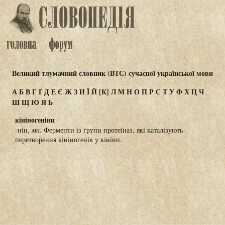
Великий тлумачний словник (ВТС) сучасної української мови
А
Б
В
Г
Ґ
Д
Е
Є
Ж
З
И
Ї
Й
[К]
Л
М
Н
О
П
Р
С
Т
У
Ф
Х
Ц
Ч
Ш
Щ
Ю
Я
Ь
кініногеніни
-нін,
мн.
Ферменти із групи протеїназ, які каталізують
перетворення кініногенів у кініни.