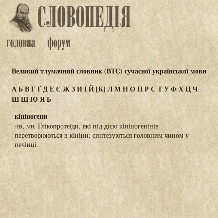
Великий тлумачний словник (ВТС) сучасної української мови
А
Б
В
Г
Ґ
Д
Е
Є
Ж
З
И
Ї
Й
[К]
Л
М
Н
О
П
Р
С
Т
У
Ф
Х
Ц
Ч
Ш
Щ
Ю
Я
Ь
кініногени
-ів,
мн.
Глікопротеїди, які під дією кініногенінів
перетворюються в кініни; синтезуються головним чином у
печінці.