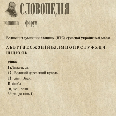
Великий тлумачний словник (ВТС) сучасної української мови
А
Б
В
Г
Ґ
Д
Е
Є
Ж
З
И
Ї
Й
[К]
Л
М
Н
О
П
Р
С
Т
У
Ф
Х
Ц
Ч
Ш
Щ
Ю
Я
Ь
кінва
I
к`інва-и,
ж.
1》
Великий дерев'яний кухоль.
2》
діал. Відро.
II
кінв`а
-и,
ж.
,
розм.
Збірн. до кінь 1).