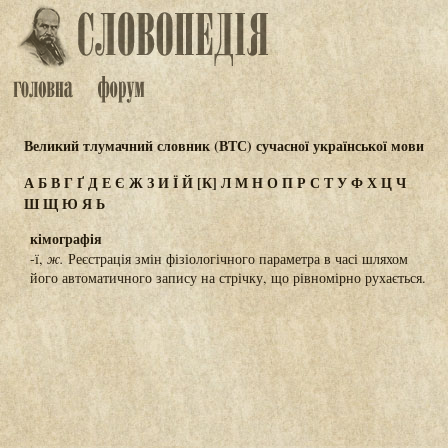
Великий тлумачний словник (ВТС) сучасної української мови
А
Б
В
Г
Ґ
Д
Е
Є
Ж
З
И
Ї
Й
[К]
Л
М
Н
О
П
Р
С
Т
У
Ф
Х
Ц
Ч
Ш
Щ
Ю
Я
Ь
кімографія
-ї,
ж.
Реєстрація змін фізіологічного параметра в часі шляхом
його автоматичного запису на стрічку, що рівномірно рухається.