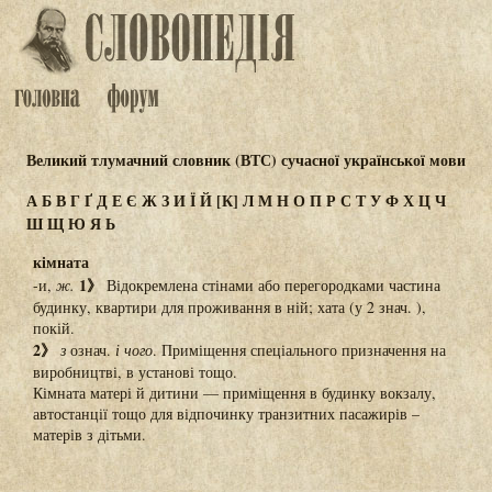
Великий тлумачний словник (ВТС) сучасної української мови
А
Б
В
Г
Ґ
Д
Е
Є
Ж
З
И
Ї
Й
[К]
Л
М
Н
О
П
Р
С
Т
У
Ф
Х
Ц
Ч
Ш
Щ
Ю
Я
Ь
кімната
1》
-и,
ж.
Відокремлена стінами або перегородками частина
будинку, квартири для проживання в ній; хата (у 2 знач. ),
покій.
2》
з
означ.
і чого
. Приміщення спеціального призначення на
виробництві, в установі тощо.
Кімната матері й дитини — приміщення в будинку вокзалу,
автостанції тощо для відпочинку транзитних пасажирів –
матерів з дітьми.