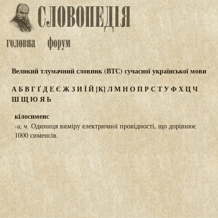
Великий тлумачний словник (ВТС) сучасної української мови
А
Б
В
Г
Ґ
Д
Е
Є
Ж
З
И
Ї
Й
[К]
Л
М
Н
О
П
Р
С
Т
У
Ф
Х
Ц
Ч
Ш
Щ
Ю
Я
Ь
кілосименс
-а,
ч.
Одиниця виміру електричної провідності, що дорівнює
1000 сименсів.